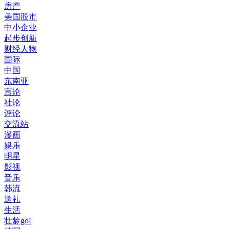
房产
美国股市
中小企业
起步创新
财经人物
国际
中国
东南亚
言论
社论
评论
交流站
漫画
娱乐
明星
影视
音乐
韩流
送礼
生活
壮龄go!