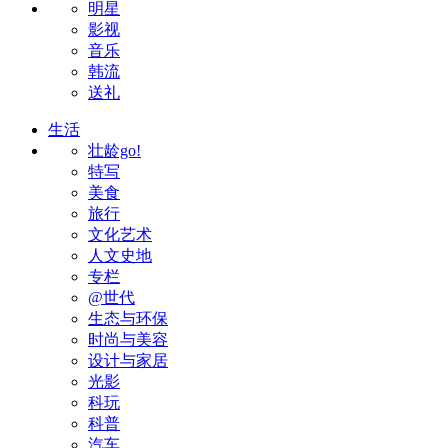
明星
影视
音乐
韩流
送礼
生活
壮龄go!
特写
美食
旅行
文化艺术
人文史地
专栏
@世代
生态与环保
时尚与美容
设计与家居
光影
科玩
科普
汽车