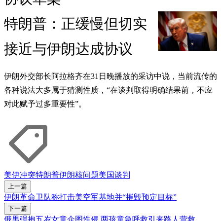
特朗普：正缓慢但切实
接近与伊朗达成协议
伊朗外交部长阿拉格齐在31日晚播放的采访中说，当前流传的
各种说法大多属于猜测性质，“在谈判取得明确结果前，不应
对此赋予过多重要性”。
美伊冲突
特朗普
伊朗核问题
美国
谈判
上一篇
伊朗革命卫队称打击美空军基地并“摧毁预定目标”
下一篇
俄男强抱五岁女童企图性侵 两孩童急呼救引来路人营救