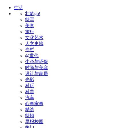
生活
壮龄go!
特写
美食
旅行
文化艺术
人文史地
专栏
@世代
生态与环保
时尚与美容
设计与家居
光影
科玩
科普
汽车
心事家事
精选
特辑
早报校园
热门