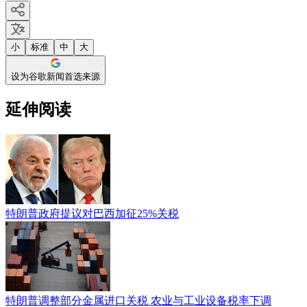
小
标准
中
大
设为谷歌新闻首选来源
延伸阅读
特朗普政府提议对巴西加征25%关税
特朗普调整部分金属进口关税 农业与工业设备税率下调