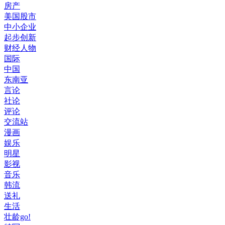
房产
美国股市
中小企业
起步创新
财经人物
国际
中国
东南亚
言论
社论
评论
交流站
漫画
娱乐
明星
影视
音乐
韩流
送礼
生活
壮龄go!