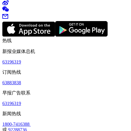
热线
新报业媒体总机
63196319
订阅热线
63883838
早报广告联系
63196319
新闻热线
1800-7416388
或
92288736