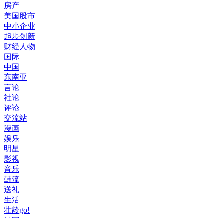
房产
美国股市
中小企业
起步创新
财经人物
国际
中国
东南亚
言论
社论
评论
交流站
漫画
娱乐
明星
影视
音乐
韩流
送礼
生活
壮龄go!