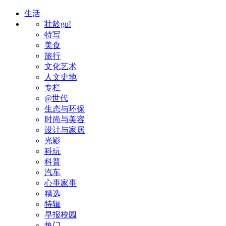
生活
壮龄go!
特写
美食
旅行
文化艺术
人文史地
专栏
@世代
生态与环保
时尚与美容
设计与家居
光影
科玩
科普
汽车
心事家事
精选
特辑
早报校园
热门