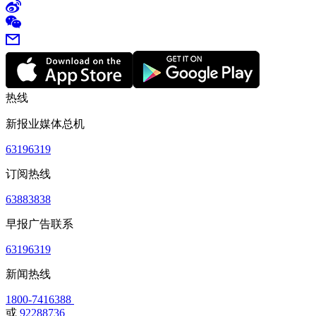
热线
新报业媒体总机
63196319
订阅热线
63883838
早报广告联系
63196319
新闻热线
1800-7416388
或
92288736