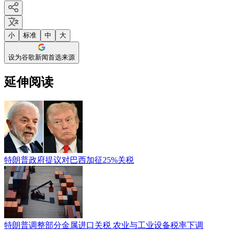
小
标准
中
大
设为谷歌新闻首选来源
延伸阅读
特朗普政府提议对巴西加征25%关税
特朗普调整部分金属进口关税 农业与工业设备税率下调