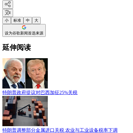
小
标准
中
大
设为谷歌新闻首选来源
延伸阅读
特朗普政府提议对巴西加征25%关税
特朗普调整部分金属进口关税 农业与工业设备税率下调