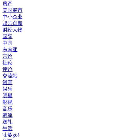
房产
美国股市
中小企业
起步创新
财经人物
国际
中国
东南亚
言论
社论
评论
交流站
漫画
娱乐
明星
影视
音乐
韩流
送礼
生活
壮龄go!