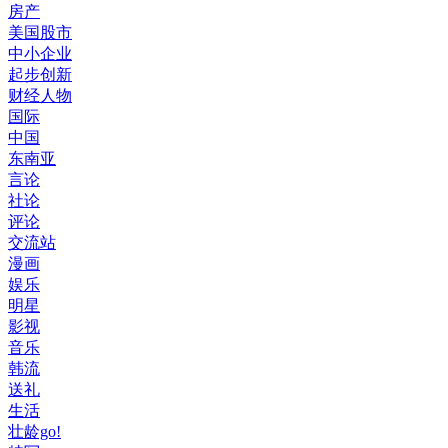
房产
美国股市
中小企业
起步创新
财经人物
国际
中国
东南亚
言论
社论
评论
交流站
漫画
娱乐
明星
影视
音乐
韩流
送礼
生活
壮龄go!