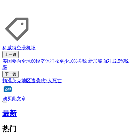
科威特
空袭
机场
上一篇
美国要向全球60经济体征收至少10%关税 新加坡面对12.5%税
率
下一篇
顿涅茨克地区遭袭致7人死亡
购买此文章
最新
热门