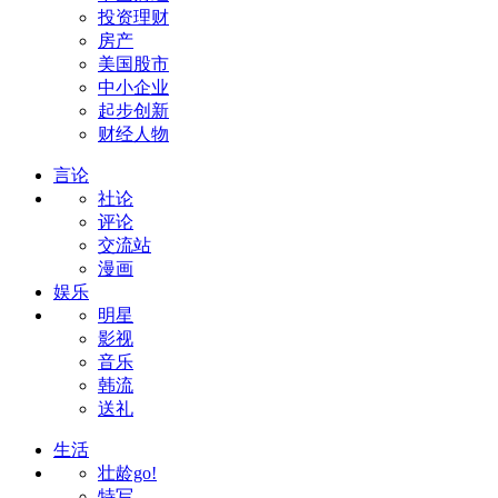
投资理财
房产
美国股市
中小企业
起步创新
财经人物
言论
社论
评论
交流站
漫画
娱乐
明星
影视
音乐
韩流
送礼
生活
壮龄go!
特写