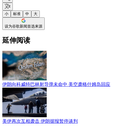
小
标准
中
大
设为谷歌新闻首选来源
延伸阅读
伊朗向科威特巴林射导弹未命中 美空袭格什姆岛回应
美伊再次互相袭击 伊朗据报暂停谈判