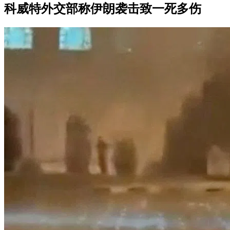
科威特外交部称伊朗袭击致一死多伤