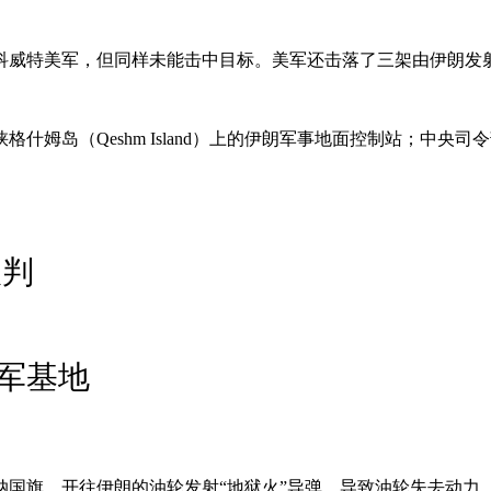
科威特美军，但同样未能击中目标。美军还击落了三架由伊朗发
姆岛（Qeshm Island）上的伊朗军事地面控制站；中央司
谈判
军基地
国旗、开往伊朗的油轮发射“地狱火”导弹，导致油轮失去动力