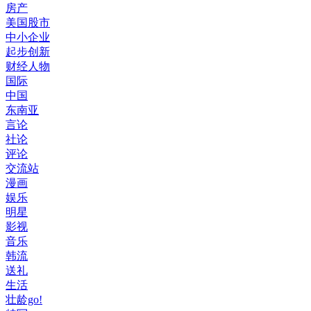
房产
美国股市
中小企业
起步创新
财经人物
国际
中国
东南亚
言论
社论
评论
交流站
漫画
娱乐
明星
影视
音乐
韩流
送礼
生活
壮龄go!