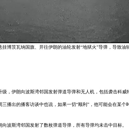
悬挂博茨瓦纳国旗、开往伊朗的油轮发射“地狱火”导弹，导致油
升级，伊朗向波斯湾邻国发射弹道导弹和无人机，包括袭击科威
周三播出的播客访谈中也说，如果一切“顺利”，他可能会在某个
朗向波斯湾邻国发射了数枚弹道导弹，所有导弹均未击中目标。