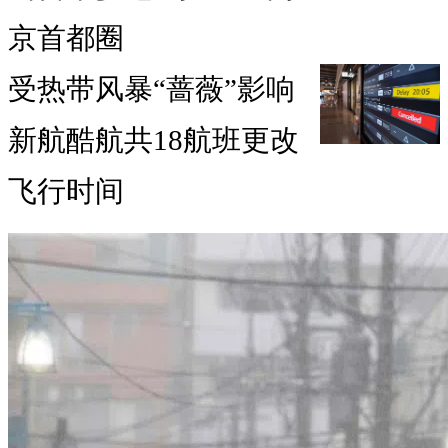
京首都圈
受热带风暴“蔷薇”影响
新航酷航共18航班更改
飞行时间