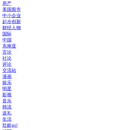
房产
美国股市
中小企业
起步创新
财经人物
国际
中国
东南亚
言论
社论
评论
交流站
漫画
娱乐
明星
影视
音乐
韩流
送礼
生活
壮龄go!