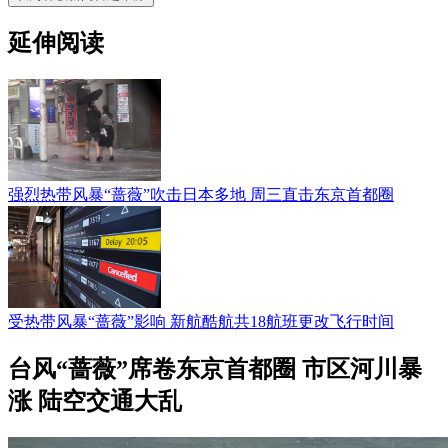
延伸阅读
强烈热带风暴“蔷薇”吹击日本多地 周三直击东京首都圈
受热带风暴“蔷薇”影响 新航酷航共18航班更改飞行时间
台风“蔷薇”席卷东京首都圈 市区河川暴
涨 陆空交通大乱