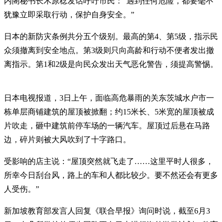
内阁秘书长木原稔发话呼吁市民：“遇到任何危险，都要毫不
犹豫立即采取行动，保护自身安全。”
日本的新防灾条例共分五个级别。最高的第4、第5级，指示民
众须撤离到安全地点。第3级则只向高龄和行动不便者发出撤
离指示。第1和2级是向民众发出天气恶化警告，须提高警惕。
日本电视报道，3日上午，面临高危暴雨的关东茨城水户市一
栋单层商铺建筑的屋顶被掀翻；约15米长、5米宽的屋顶被成
片吹走，砸中建筑前停车场的一辆汽车。屋顶过后悬在马路
边，碎片则被大风吹到了十字路口。
受影响的店主说：“屋顶突然就飞走了……这里平时人很多，
所幸今日刮台风，路上的车和人都比较少。要不然还会有更多
人受伤。”
新加坡教育部发言人回复《联合早报》询问时说，截至6月3