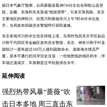
据日本气象厅预测，台风蔷薇凌晨4时30分左右在和歌山县登
陆，近畿、东海和关东形成“线状雨带”，引发灾害风险。东京
主要地区的神田川、目黑川和善福寺川上午7时40分水位急
升，当局发布四级洪水警报呼吁居民避难。
东京各地河川的水位也在持续上涨，当局对包括东京市区如品
川和千代田区等金融区发布洪水警报，东京、神奈川和千叶县
据统计一度有超过160万人接到疏散命令。道路淹水情况严
重，原本可通行的河岸完全没顶，一些地势低的地区积水，停
车场泛滥成灾，车身都是过半轮胎浸在水中。
延伸阅读
强烈热带风暴“蔷薇”吹
击日本多地 周三直击东