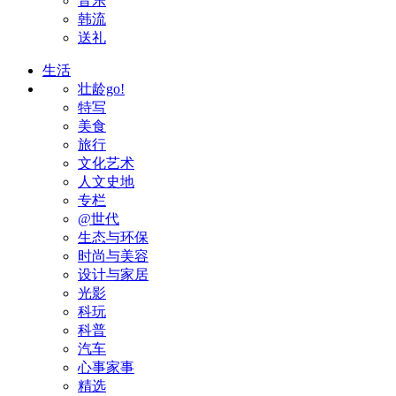
音乐
韩流
送礼
生活
壮龄go!
特写
美食
旅行
文化艺术
人文史地
专栏
@世代
生态与环保
时尚与美容
设计与家居
光影
科玩
科普
汽车
心事家事
精选