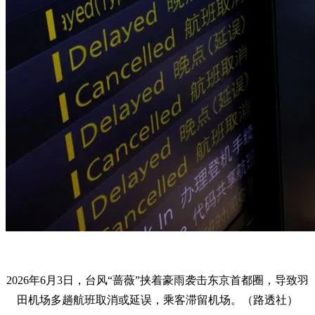
2026年6月3日，台风“蔷薇”挟着豪雨袭击东京首都圈，导致羽
田机场多趟航班取消或延误，乘客滞留机场。（路透社）