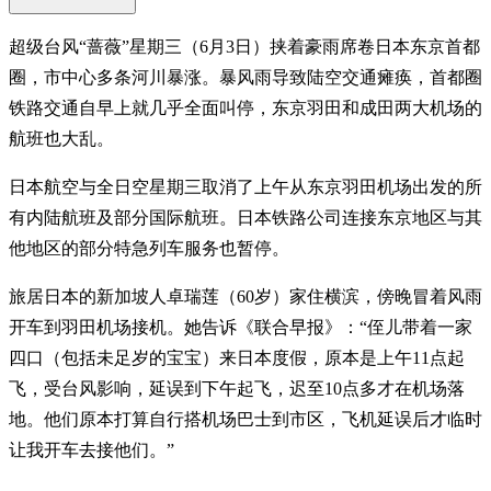
超级台风“蔷薇”星期三（6月3日）挟着豪雨席卷日本东京首都
圈，市中心多条河川暴涨。暴风雨导致陆空交通瘫痪，首都圈
铁路交通自早上就几乎全面叫停，东京羽田和成田两大机场的
航班也大乱。
日本航空与全日空星期三取消了上午从东京羽田机场出发的所
有内陆航班及部分国际航班。日本铁路公司连接东京地区与其
他地区的部分特急列车服务也暂停。
旅居日本的新加坡人卓瑞莲（60岁）家住横滨，傍晚冒着风雨
开车到羽田机场接机。她告诉《联合早报》：“侄儿带着一家
四口（包括未足岁的宝宝）来日本度假，原本是上午11点起
飞，受台风影响，延误到下午起飞，迟至10点多才在机场落
地。他们原本打算自行搭机场巴士到市区，飞机延误后才临时
让我开车去接他们。”