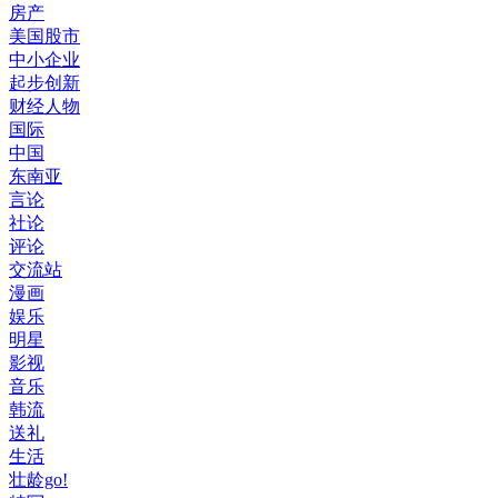
房产
美国股市
中小企业
起步创新
财经人物
国际
中国
东南亚
言论
社论
评论
交流站
漫画
娱乐
明星
影视
音乐
韩流
送礼
生活
壮龄go!