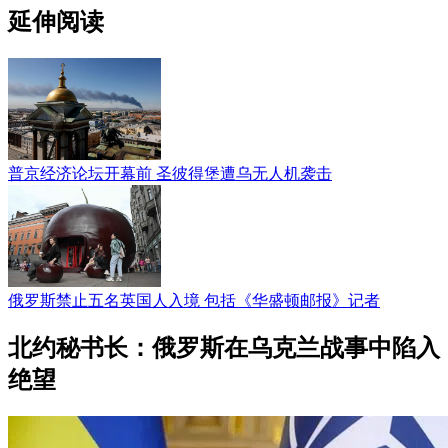
延伸阅读
普京经济论坛开幕前 圣彼得堡遭乌无人机袭击
俄罗斯禁止五名英国人入境 包括《华盛顿邮报》记者
北约秘书长：俄罗斯在乌克兰战事中陷入
绝望