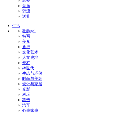
影视
音乐
韩流
送礼
生活
壮龄go!
特写
美食
旅行
文化艺术
人文史地
专栏
@世代
生态与环保
时尚与美容
设计与家居
光影
科玩
科普
汽车
心事家事