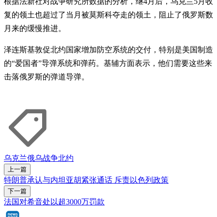
根据法新社对战争研究所数据的分析，继4月后，乌克兰5月收
复的领土也超过了当月被莫斯科夺走的领土，阻止了俄罗斯数
月来的缓慢推进。
泽连斯基敦促北约国家增加防空系统的交付，特别是美国制造
的“爱国者”导弹系统和弹药。基辅方面表示，他们需要这些来
击落俄罗斯的弹道导弹。
乌克兰
俄乌战争
北约
上一篇
特朗普承认与内坦亚胡紧张通话 斥责以色列政策
下一篇
法国对希音处以超3000万罚款