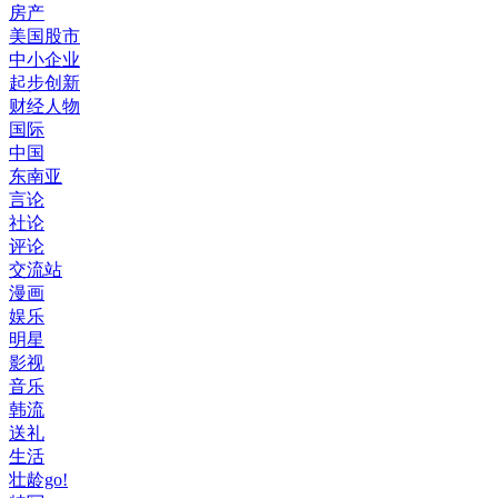
房产
美国股市
中小企业
起步创新
财经人物
国际
中国
东南亚
言论
社论
评论
交流站
漫画
娱乐
明星
影视
音乐
韩流
送礼
生活
壮龄go!