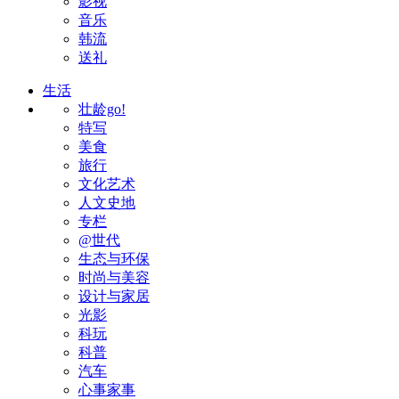
影视
音乐
韩流
送礼
生活
壮龄go!
特写
美食
旅行
文化艺术
人文史地
专栏
@世代
生态与环保
时尚与美容
设计与家居
光影
科玩
科普
汽车
心事家事