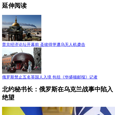
延伸阅读
普京经济论坛开幕前 圣彼得堡遭乌无人机袭击
俄罗斯禁止五名英国人入境 包括《华盛顿邮报》记者
北约秘书长：俄罗斯在乌克兰战事中陷入
绝望