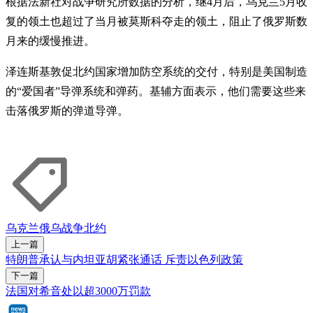
根据法新社对战争研究所数据的分析，继4月后，乌克兰5月收
复的领土也超过了当月被莫斯科夺走的领土，阻止了俄罗斯数
月来的缓慢推进。
泽连斯基敦促北约国家增加防空系统的交付，特别是美国制造
的“爱国者”导弹系统和弹药。基辅方面表示，他们需要这些来
击落俄罗斯的弹道导弹。
乌克兰
俄乌战争
北约
上一篇
特朗普承认与内坦亚胡紧张通话 斥责以色列政策
下一篇
法国对希音处以超3000万罚款