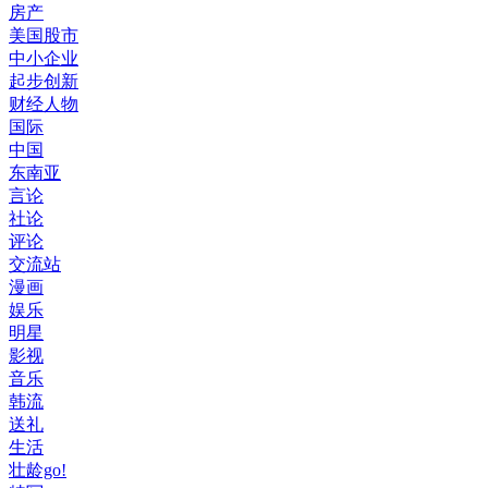
房产
美国股市
中小企业
起步创新
财经人物
国际
中国
东南亚
言论
社论
评论
交流站
漫画
娱乐
明星
影视
音乐
韩流
送礼
生活
壮龄go!