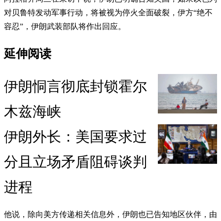
对贝鲁特发动军事行动，将被视为停火全面破裂，伊方“绝不
容忍”，伊朗武装部队将作出回应。
延伸阅读
伊朗恫言彻底封锁霍尔
木兹海峡
伊朗外长：美国要求过
分且立场矛盾阻碍谈判
进程
他说，除向美方传递相关信息外，伊朗也已告知地区伙伴，由