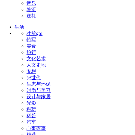
音乐
韩流
送礼
生活
壮龄go!
特写
美食
旅行
文化艺术
人文史地
专栏
@世代
生态与环保
时尚与美容
设计与家居
光影
科玩
科普
汽车
心事家事
精选