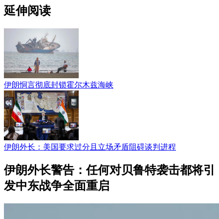
延伸阅读
伊朗恫言彻底封锁霍尔木兹海峡
伊朗外长：美国要求过分且立场矛盾阻碍谈判进程
伊朗外长警告：任何对贝鲁特袭击都将引
发中东战争全面重启