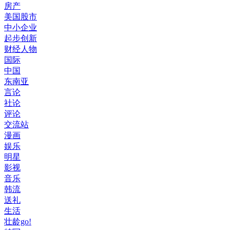
房产
美国股市
中小企业
起步创新
财经人物
国际
中国
东南亚
言论
社论
评论
交流站
漫画
娱乐
明星
影视
音乐
韩流
送礼
生活
壮龄go!