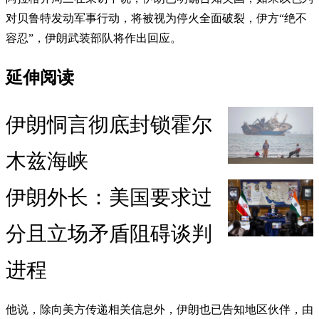
对贝鲁特发动军事行动，将被视为停火全面破裂，伊方“绝不
容忍”，伊朗武装部队将作出回应。
延伸阅读
伊朗恫言彻底封锁霍尔
木兹海峡
伊朗外长：美国要求过
分且立场矛盾阻碍谈判
进程
他说，除向美方传递相关信息外，伊朗也已告知地区伙伴，由