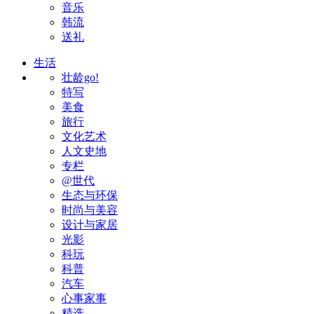
音乐
韩流
送礼
生活
壮龄go!
特写
美食
旅行
文化艺术
人文史地
专栏
@世代
生态与环保
时尚与美容
设计与家居
光影
科玩
科普
汽车
心事家事
精选