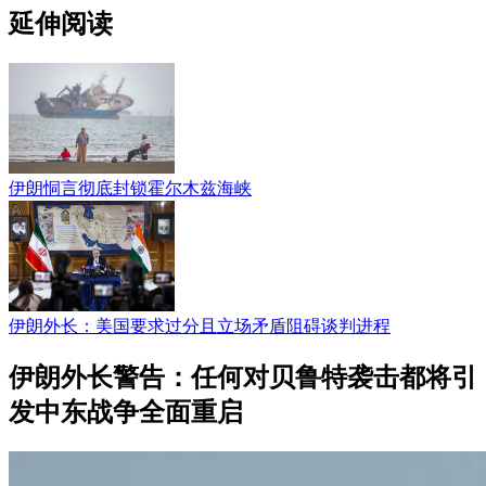
延伸阅读
伊朗恫言彻底封锁霍尔木兹海峡
伊朗外长：美国要求过分且立场矛盾阻碍谈判进程
伊朗外长警告：任何对贝鲁特袭击都将引
发中东战争全面重启