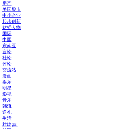
房产
美国股市
中小企业
起步创新
财经人物
国际
中国
东南亚
言论
社论
评论
交流站
漫画
娱乐
明星
影视
音乐
韩流
送礼
生活
壮龄go!