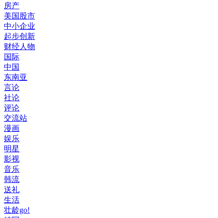
房产
美国股市
中小企业
起步创新
财经人物
国际
中国
东南亚
言论
社论
评论
交流站
漫画
娱乐
明星
影视
音乐
韩流
送礼
生活
壮龄go!