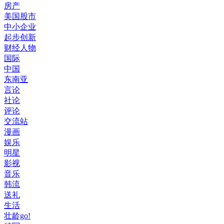
房产
美国股市
中小企业
起步创新
财经人物
国际
中国
东南亚
言论
社论
评论
交流站
漫画
娱乐
明星
影视
音乐
韩流
送礼
生活
壮龄go!