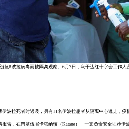
能接触伊波拉病毒而被隔离观察。6月3日，乌干达红十字会工作人
葬伊波拉死者时遇袭，另有11名伊波拉患者从隔离中心逃走，疫
情报告，在南基伍省卡塔纳镇（Katana），一支负责安全埋葬