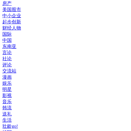
房产
美国股市
中小企业
起步创新
财经人物
国际
中国
东南亚
言论
社论
评论
交流站
漫画
娱乐
明星
影视
音乐
韩流
送礼
生活
壮龄go!