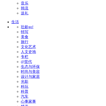
音乐
韩流
送礼
生活
壮龄go!
特写
美食
旅行
文化艺术
人文史地
专栏
@世代
生态与环保
时尚与美容
设计与家居
光影
科玩
科普
汽车
心事家事