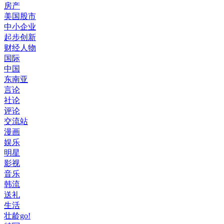
房产
美国股市
中小企业
起步创新
财经人物
国际
中国
东南亚
言论
社论
评论
交流站
漫画
娱乐
明星
影视
音乐
韩流
送礼
生活
壮龄go!