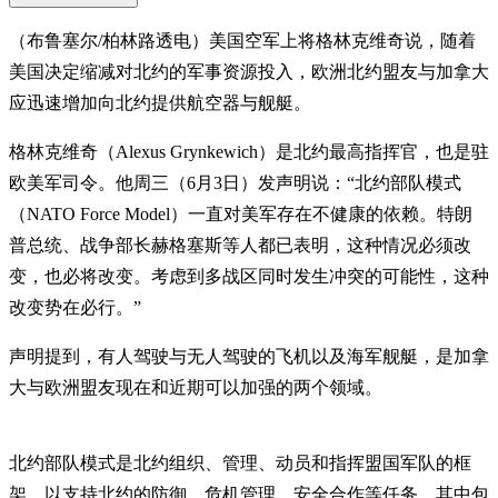
（布鲁塞尔/柏林路透电）美国空军上将格林克维奇说，随着
美国决定缩减对北约的军事资源投入，欧洲北约盟友与加拿大
应迅速增加向北约提供航空器与舰艇。
格林克维奇（Alexus Grynkewich）是北约最高指挥官，也是驻
欧美军司令。他周三（6月3日）发声明说：“北约部队模式
（NATO Force Model）一直对美军存在不健康的依赖。特朗
普总统、战争部长赫格塞斯等人都已表明，这种情况必须改
变，也必将改变。考虑到多战区同时发生冲突的可能性，这种
改变势在必行。”
声明提到，有人驾驶与无人驾驶的飞机以及海军舰艇，是加拿
大与欧洲盟友现在和近期可以加强的两个领域。
北约部队模式是北约组织、管理、动员和指挥盟国军队的框
架，以支持北约的防御、危机管理、安全合作等任务，其中包