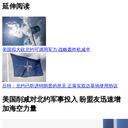
延伸阅读
美国拟大砍北约可调用军力 战略轰炸机减半
吕特：北约已听进特朗普的意见 正落实双边基地使用协议
美国削减对北约军事投入 盼盟友迅速增
加海空力量