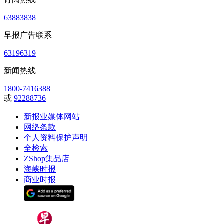
63883838
早报广告联系
63196319
新闻热线
1800-7416388
或
92288736
新报业媒体网站
网络条款
个人资料保护声明
全检索
ZShop集品店
海峡时报
商业时报