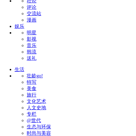
社论
评论
交流站
漫画
娱乐
明星
影视
音乐
韩流
送礼
生活
壮龄go!
特写
美食
旅行
文化艺术
人文史地
专栏
@世代
生态与环保
时尚与美容