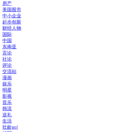
房产
美国股市
中小企业
起步创新
财经人物
国际
中国
东南亚
言论
社论
评论
交流站
漫画
娱乐
明星
影视
音乐
韩流
送礼
生活
壮龄go!