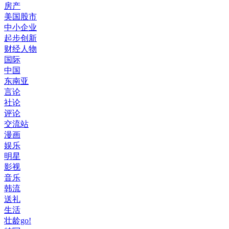
房产
美国股市
中小企业
起步创新
财经人物
国际
中国
东南亚
言论
社论
评论
交流站
漫画
娱乐
明星
影视
音乐
韩流
送礼
生活
壮龄go!