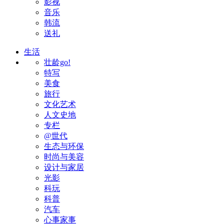
影视
音乐
韩流
送礼
生活
壮龄go!
特写
美食
旅行
文化艺术
人文史地
专栏
@世代
生态与环保
时尚与美容
设计与家居
光影
科玩
科普
汽车
心事家事