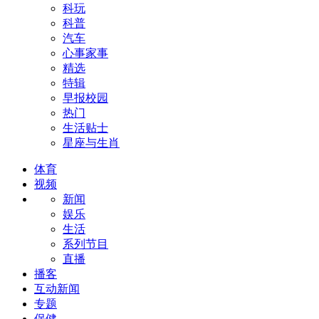
科玩
科普
汽车
心事家事
精选
特辑
早报校园
热门
生活贴士
星座与生肖
体育
视频
新闻
娱乐
生活
系列节目
直播
播客
互动新闻
专题
保健