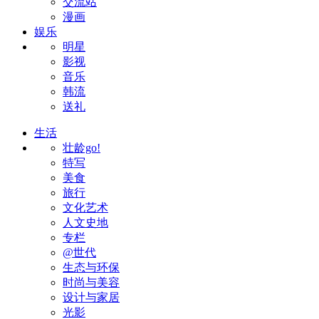
交流站
漫画
娱乐
明星
影视
音乐
韩流
送礼
生活
壮龄go!
特写
美食
旅行
文化艺术
人文史地
专栏
@世代
生态与环保
时尚与美容
设计与家居
光影