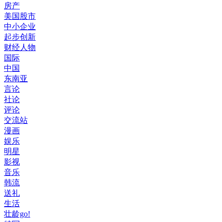
房产
美国股市
中小企业
起步创新
财经人物
国际
中国
东南亚
言论
社论
评论
交流站
漫画
娱乐
明星
影视
音乐
韩流
送礼
生活
壮龄go!