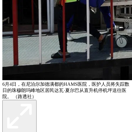
6月4日，在尼泊尔加德满都的HAMS医院，医护人员将失踪数
日的珠穆朗玛峰地区居民达瓦·夏尔巴从直升机停机坪送往医
院。 （路透社）