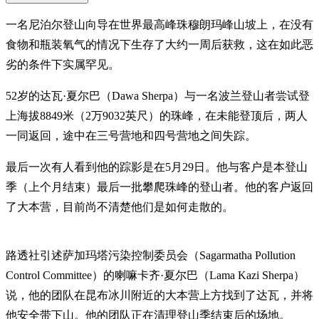
一名尼泊尔登山向导在世界最高峰珠穆朗玛峰山坡上，在没有
食物和瓶装氧气的情况下生存了大约一周后获救，这在如此恶
劣的条件下实属罕见。
52岁的达瓦·夏尔巴（Dawa Sherpa）与一名波兰登山者尝试登
上海拔8849米（2万9032英尺）的珠峰，在未能登顶后，两人
一同返回，途中在三号营地和四号营地之间失踪。
最后一次有人看到他的踪影是在5月29日。他与客户是本登山
季（上个月结束）最后一批攀爬珠峰的登山者。他的客户返回
了大本营，目前尚不清楚他们是如何走散的。
路透社引述萨加玛塔污染控制委员会（Sagarmatha Pollution
Control Committee）的喇嘛卡齐·夏尔巴（Lama Kazi Sherpa）
说，他的团队在昆布冰川附近的大本营上方找到了达瓦，并将
他安全带下山。他的团队正在清理登山季结束后的场地。