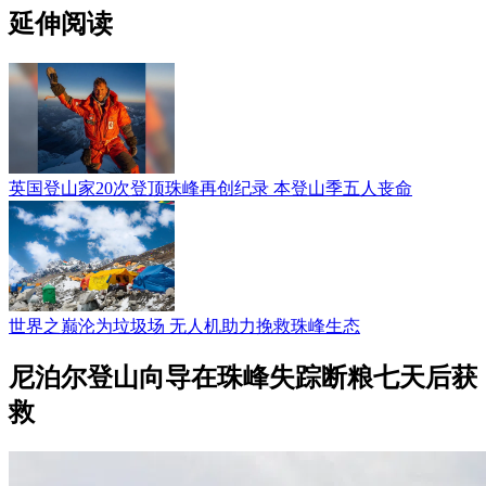
延伸阅读
英国登山家20次登顶珠峰再创纪录 本登山季五人丧命
世界之巅沦为垃圾场 无人机助力挽救珠峰生态
尼泊尔登山向导在珠峰失踪断粮七天后获
救