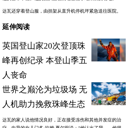
达瓦还穿着登山服，由担架从直升机停机坪紧急送往医院。
延伸阅读
英国登山家20次登顶珠
峰再创纪录 本登山季五
人丧命
世界之巅沦为垃圾场 无
人机助力挽救珠峰生态
达瓦的家人说他情况良好，正在接受冻伤和其他并发症的治
疗。向导的女儿门多·拉姆·夏尔巴说：“他认出了我……他很