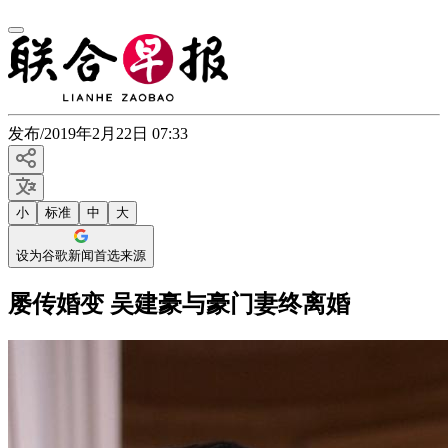
发布
/
2019年2月22日 07:33
小
标准
中
大
设为谷歌新闻首选来源
屡传婚变 吴建豪与豪门妻终离婚