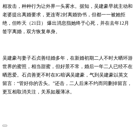
相攻击，种种行为让外界一头雾水。据知，吴建豪早就主动和
老婆提出离婚要求，更连寄2封离婚协书，但都一一被她拒
绝，但昨天（21日） 爆出消息指她终于心死，并在去年12月
签字离婚，双方恢复单身。
吴建豪与妻子石贞善结婚多年，在新婚初期二人不时大晒环游
世界的蜜照，相当甜蜜，但好景不常，婚后一年二人已经不在
晒恩爱。石贞善更不时在IG暗讽吴建豪，气到吴建豪以英文
留言：“管好你的舌头。”还击，二人后来不约而同删掉留言，
更互相取消关注，关系如履薄冰。