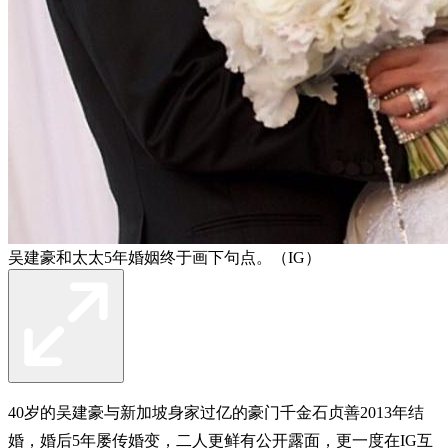
吴建豪和太太5年婚姻终于画下句点。（IG）
40岁的吴建豪与新加坡身家过亿的豪门千金石贞善2013年结
婚，婚后5年屡传婚变，二人更鲜有公开露面，更一度在IG互