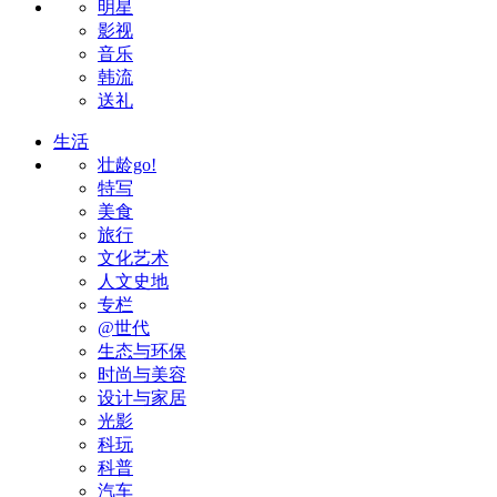
明星
影视
音乐
韩流
送礼
生活
壮龄go!
特写
美食
旅行
文化艺术
人文史地
专栏
@世代
生态与环保
时尚与美容
设计与家居
光影
科玩
科普
汽车