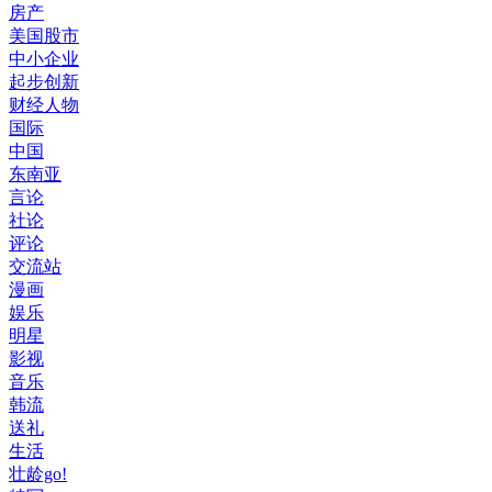
房产
美国股市
中小企业
起步创新
财经人物
国际
中国
东南亚
言论
社论
评论
交流站
漫画
娱乐
明星
影视
音乐
韩流
送礼
生活
壮龄go!