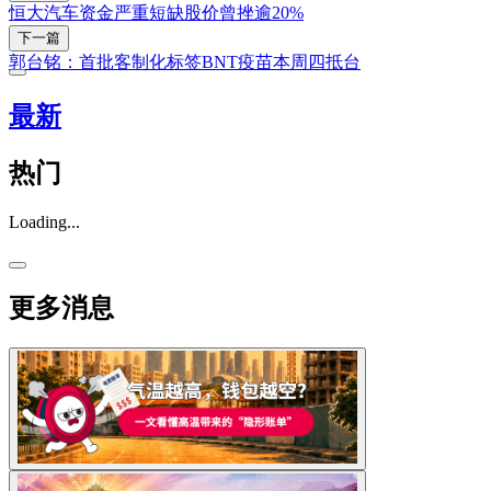
恒大汽车资金严重短缺股价曾挫逾20%
下一篇
郭台铭：首批客制化标签BNT疫苗本周四抵台
最新
热门
Loading...
更多消息