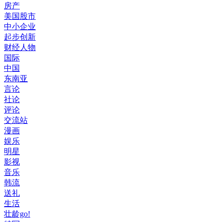
房产
美国股市
中小企业
起步创新
财经人物
国际
中国
东南亚
言论
社论
评论
交流站
漫画
娱乐
明星
影视
音乐
韩流
送礼
生活
壮龄go!