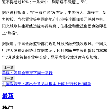
速不得超过10%；一条未中，则增速不得超过15%。
据路透社报道，自“三条红线”发布后，中国恒大、花样年、新
力控股、当代置业等中国房地产行业接连面临美元兑付危机。
阳光城刚从生死线边缘略得喘息，佳兆业和世茂集团也随即登
上“热搜”。
据报道，中国金融监管部门近期对涉房融资频吹暖风。中国央
行昨天发布金融统计数据显示，10月居民户中长期贷款自2020
年7月以来首超企业中长贷，显示房贷投放速度有所加快。
上一篇
美媒：习拜会暂定下周一举行
下一篇
中国教育部：将出台意见从根本上解决“择校热”问题
最新
热门