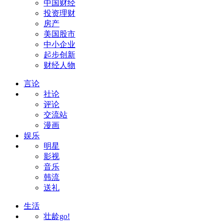
中国财经
投资理财
房产
美国股市
中小企业
起步创新
财经人物
言论
社论
评论
交流站
漫画
娱乐
明星
影视
音乐
韩流
送礼
生活
壮龄go!