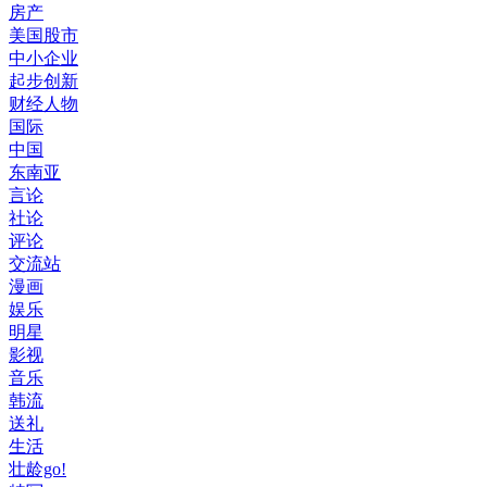
房产
美国股市
中小企业
起步创新
财经人物
国际
中国
东南亚
言论
社论
评论
交流站
漫画
娱乐
明星
影视
音乐
韩流
送礼
生活
壮龄go!