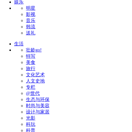
娱乐
明星
影视
音乐
韩流
送礼
生活
壮龄go!
特写
美食
旅行
文化艺术
人文史地
专栏
@世代
生态与环保
时尚与美容
设计与家居
光影
科玩
科普