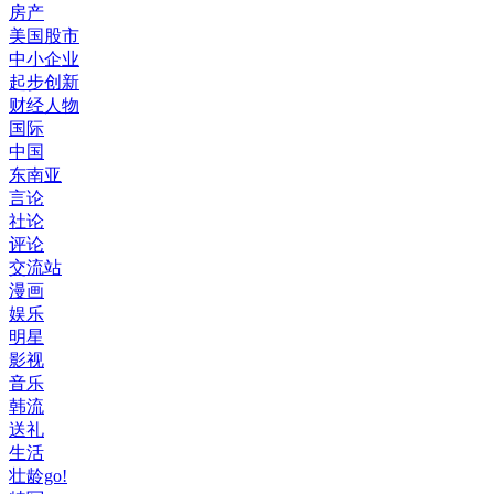
房产
美国股市
中小企业
起步创新
财经人物
国际
中国
东南亚
言论
社论
评论
交流站
漫画
娱乐
明星
影视
音乐
韩流
送礼
生活
壮龄go!