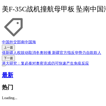
美F-35C战机撞航母甲板 坠南中
中国外交部
南中国海
上一篇
借新疆人权鼓动取消冬奥转播 新疆官方指反华势力自欺欺人
下一篇
港大研究：复必泰对奥密克戎仍可快速产生免疫反应
最新
热门
Loading...