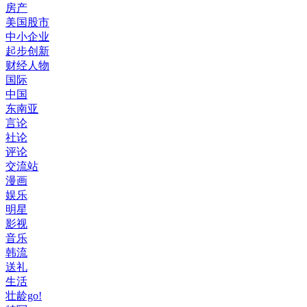
房产
美国股市
中小企业
起步创新
财经人物
国际
中国
东南亚
言论
社论
评论
交流站
漫画
娱乐
明星
影视
音乐
韩流
送礼
生活
壮龄go!