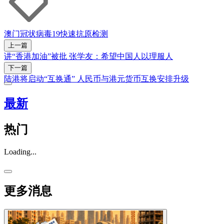
澳门
冠状病毒19
快速抗原检测
上一篇
讲“香港加油”被批 张学友：希望中国人以理服人
下一篇
陆港将启动“互换通” 人民币与港元货币互换安排升级
最新
热门
Loading...
更多消息