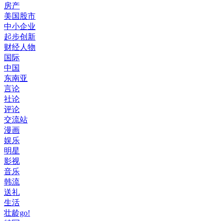
房产
美国股市
中小企业
起步创新
财经人物
国际
中国
东南亚
言论
社论
评论
交流站
漫画
娱乐
明星
影视
音乐
韩流
送礼
生活
壮龄go!