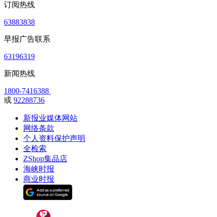
订阅热线
63883838
早报广告联系
63196319
新闻热线
1800-7416388
或
92288736
新报业媒体网站
网络条款
个人资料保护声明
全检索
ZShop集品店
海峡时报
商业时报