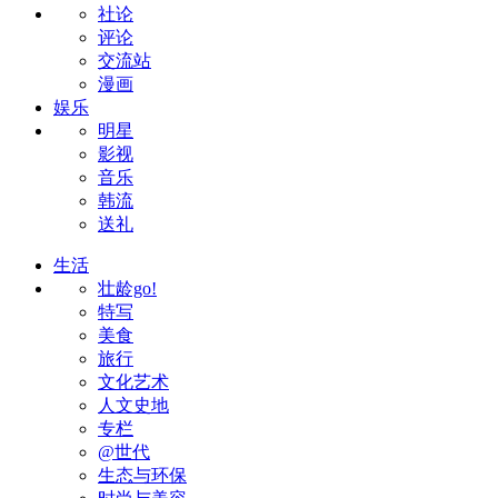
社论
评论
交流站
漫画
娱乐
明星
影视
音乐
韩流
送礼
生活
壮龄go!
特写
美食
旅行
文化艺术
人文史地
专栏
@世代
生态与环保