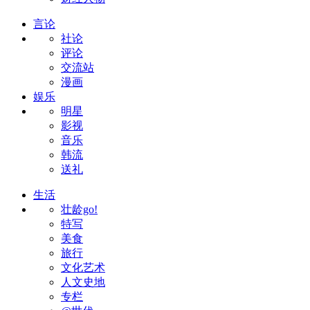
言论
社论
评论
交流站
漫画
娱乐
明星
影视
音乐
韩流
送礼
生活
壮龄go!
特写
美食
旅行
文化艺术
人文史地
专栏