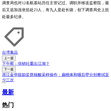
调查局也对12名航基站历任主管记过、调职并移送监察院，最
后又追加连坐惩处23人，有九人是处长级，创下调查局史上惩
处最多纪录。
台湾
毒品
上一篇
下午察：供销社重出江湖？
下一篇
浙江金华鼓励监督核酸采样操作：扁桃体和咽后壁分别擦拭至
少三次
最新
热门