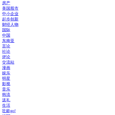
房产
美国股市
中小企业
起步创新
财经人物
国际
中国
东南亚
言论
社论
评论
交流站
漫画
娱乐
明星
影视
音乐
韩流
送礼
生活
壮龄go!