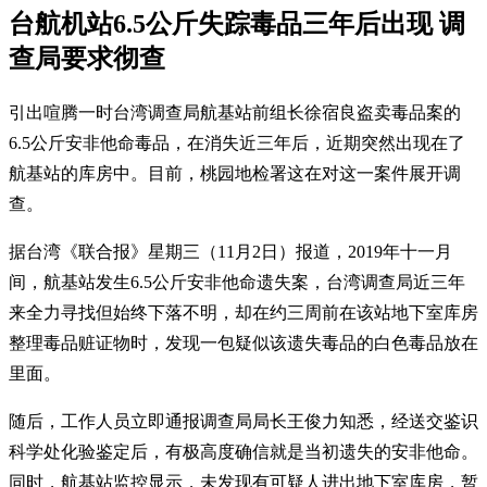
台航机站6.5公斤失踪毒品三年后出现 调
查局要求彻查
引出喧腾一时台湾调查局航基站前组长徐宿良盗卖毒品案的
6.5公斤安非他命毒品，在消失近三年后，近期突然出现在了
航基站的库房中。目前，桃园地检署这在对这一案件展开调
查。
据台湾《联合报》星期三（11月2日）报道，2019年十一月
间，航基站发生6.5公斤安非他命遗失案，台湾调查局近三年
来全力寻找但始终下落不明，却在约三周前在该站地下室库房
整理毒品赃证物时，发现一包疑似该遗失毒品的白色毒品放在
里面。
随后，工作人员立即通报调查局局长王俊力知悉，经送交鉴识
科学处化验鉴定后，有极高度确信就是当初遗失的安非他命。
同时，航基站监控显示，未发现有可疑人进出地下室库房，暂