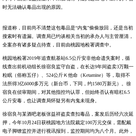
时无法确认毒品出现的原因。
报道称，目前尚不清楚这包毒品是“内鬼”偷偷放回，还是当初
搜索时有遗漏。调查局已约谈相关当初的承办人与主管厘清，
全案亦有诸多疑点待查，目前由桃园地检署调查中。
桃园地检署2019年追查航基站6.5公斤安非他命遗失案时，循
线查出前机动组长徐宿良监守自盗，在长达9年间盗卖3万颗一
粒眠（俗称五仔）、524公斤Ｋ他命（Ketamine）等，取得不
法所得3亿6000多万元（新台币，下同，约1580万新元）。徐
宿良在侦审期间，对其他指控均认罪，但始终否认有暗杠6.5
公斤安毒，也让调查局怀疑另有内鬼未现身。
徐宿良与某酒吧老板张益祥盗卖查扣毒品，案发后历经六次延
押，今年10月24日获桃园地方法院裁定100万元交保，需配戴
电子脚镣监控并进行视讯报到，监控期间均为八个月。此外，