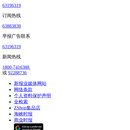
63196319
订阅热线
63883838
早报广告联系
63196319
新闻热线
1800-7416388
或
92288736
新报业媒体网站
网络条款
个人资料保护声明
全检索
ZShop集品店
海峡时报
商业时报