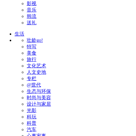
影视
音乐
韩流
送礼
生活
壮龄go!
特写
美食
旅行
文化艺术
人文史地
专栏
@世代
生态与环保
时尚与美容
设计与家居
光影
科玩
科普
汽车
心事家事