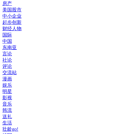
房产
美国股市
中小企业
起步创新
财经人物
国际
中国
东南亚
言论
社论
评论
交流站
漫画
娱乐
明星
影视
音乐
韩流
送礼
生活
壮龄go!