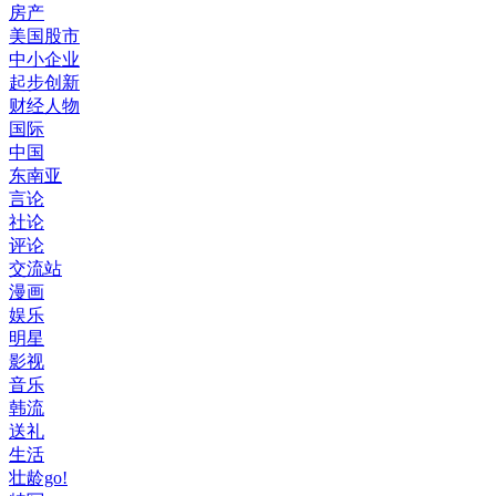
房产
美国股市
中小企业
起步创新
财经人物
国际
中国
东南亚
言论
社论
评论
交流站
漫画
娱乐
明星
影视
音乐
韩流
送礼
生活
壮龄go!