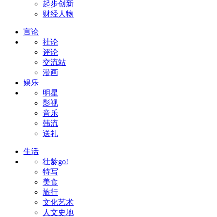
起步创新
财经人物
言论
社论
评论
交流站
漫画
娱乐
明星
影视
音乐
韩流
送礼
生活
壮龄go!
特写
美食
旅行
文化艺术
人文史地