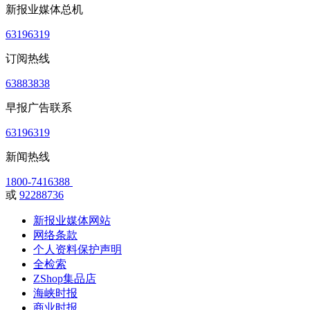
新报业媒体总机
63196319
订阅热线
63883838
早报广告联系
63196319
新闻热线
1800-7416388
或
92288736
新报业媒体网站
网络条款
个人资料保护声明
全检索
ZShop集品店
海峡时报
商业时报