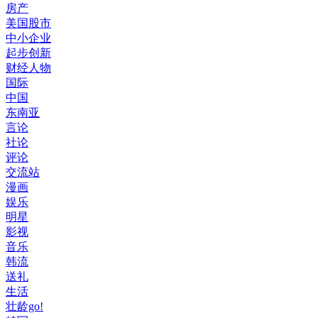
房产
美国股市
中小企业
起步创新
财经人物
国际
中国
东南亚
言论
社论
评论
交流站
漫画
娱乐
明星
影视
音乐
韩流
送礼
生活
壮龄go!