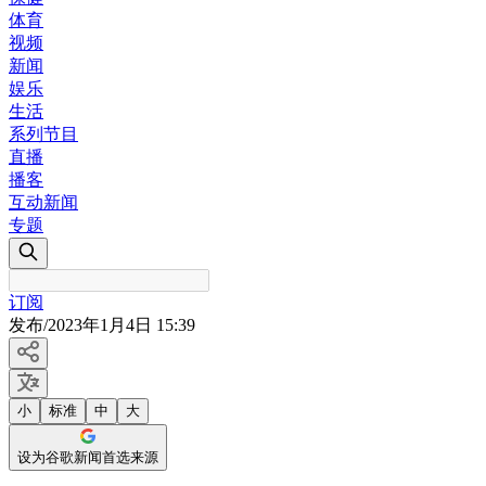
体育
视频
新闻
娱乐
生活
系列节目
直播
播客
互动新闻
专题
订阅
发布
/
2023年1月4日 15:39
小
标准
中
大
设为谷歌新闻首选来源