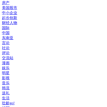
房产
美国股市
中小企业
起步创新
财经人物
国际
中国
东南亚
言论
社论
评论
交流站
漫画
娱乐
明星
影视
音乐
韩流
送礼
生活
壮龄go!