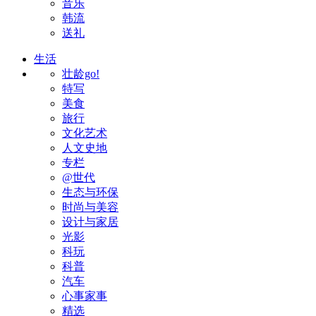
音乐
韩流
送礼
生活
壮龄go!
特写
美食
旅行
文化艺术
人文史地
专栏
@世代
生态与环保
时尚与美容
设计与家居
光影
科玩
科普
汽车
心事家事
精选