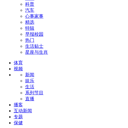
科普
汽车
心事家事
精选
特辑
早报校园
热门
生活贴士
星座与生肖
体育
视频
新闻
娱乐
生活
系列节目
直播
播客
互动新闻
专题
保健