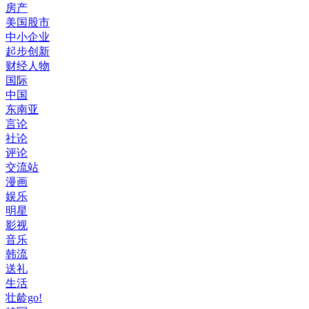
房产
美国股市
中小企业
起步创新
财经人物
国际
中国
东南亚
言论
社论
评论
交流站
漫画
娱乐
明星
影视
音乐
韩流
送礼
生活
壮龄go!