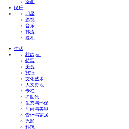
漫画
娱乐
明星
影视
音乐
韩流
送礼
生活
壮龄go!
特写
美食
旅行
文化艺术
人文史地
专栏
@世代
生态与环保
时尚与美容
设计与家居
光影
科玩