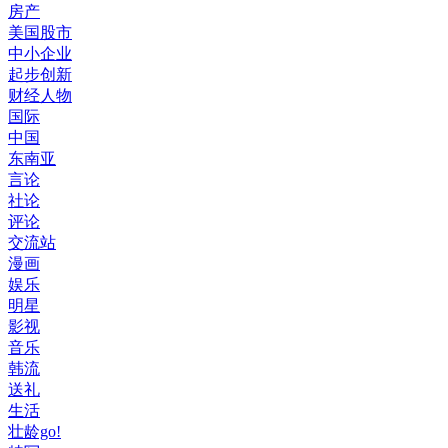
房产
美国股市
中小企业
起步创新
财经人物
国际
中国
东南亚
言论
社论
评论
交流站
漫画
娱乐
明星
影视
音乐
韩流
送礼
生活
壮龄go!