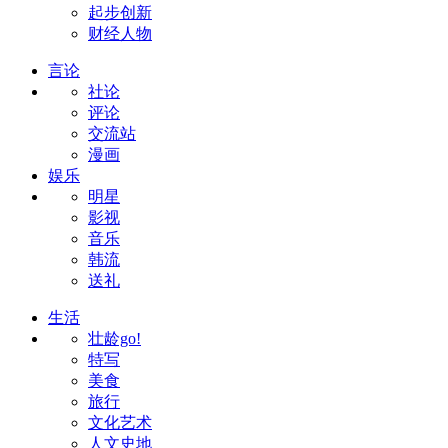
起步创新
财经人物
言论
社论
评论
交流站
漫画
娱乐
明星
影视
音乐
韩流
送礼
生活
壮龄go!
特写
美食
旅行
文化艺术
人文史地