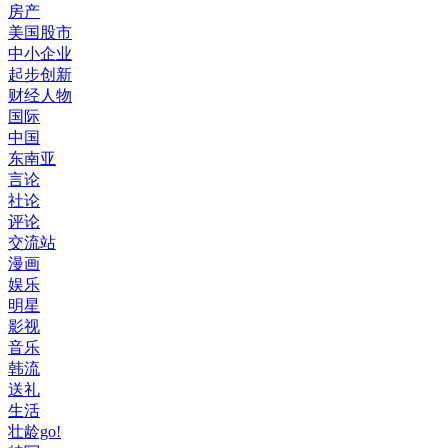
房产
美国股市
中小企业
起步创新
财经人物
国际
中国
东南亚
言论
社论
评论
交流站
漫画
娱乐
明星
影视
音乐
韩流
送礼
生活
壮龄go!