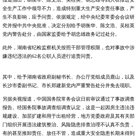
全生产工作中领导不力，造成特别重大生产安全责任事故，产
生不良影响，应予问责。依据规定，经中央纪委常委会会议研
究并报中共中央批准，决定分别给予胡衡华、陈文浩、吴桂英
党内警告处分，由国家监委给予胡忠雄政务记过处分。
此外，湖南省纪检监察机关按照干部管理权限，也对事故中涉
嫌违纪违法的62名公职人员进行追责问责。
其中，给予湖南省政府副秘书长、办公厅党组成员鹿山，以及
长沙市委副书记、市长郑建新党内严重警告处分并免去现职。
另据央视报道，中国国务院常务会议日前审议通过了事故调查
报告。经国务院事故调查组调查认定，这是一起因房主违法违
规建设、加层扩建和用于出租经营，地方党委政府及其有关部
门组织开展违法建筑整治、风险隐患排查治理不认真不负责，
有的甚至推卸责任、放任不管，造成重大安全隐患长期未得到