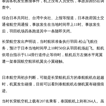
泰国客机发生擦撞事件，机上没有人员受伤，事故原因仍在调
查中。
综合日本共同社、台湾中央社、上报等报道，日本政府国土交
通省航空局通报，事故发生在当地时间早上11时。事故发生
后，羽田机场四条跑道其中一条随即关闭。
长荣航空发出声明说，当时航班准备执行羽田-松山飞航任
务，预计于日本当地时间早上10时50分从羽田机场起飞。航机
依塔台指示于L14滑行道停止等待时，航机后方左侧水平尾翼
遭一架泰国航空航班机翼尖小翼碰触。
日本航空局初步判断，可能是长荣航机后方的泰航航机在超越
时，机翼发生碰撞，目前可以看到泰航航机右侧机翼有碰撞痕
迹。
当时长荣航空机上载有207名乘客，泰国航机上则有264人。虽