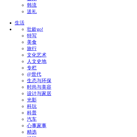
韩流
送礼
生活
壮龄go!
特写
美食
旅行
文化艺术
人文史地
专栏
@世代
生态与环保
时尚与美容
设计与家居
光影
科玩
科普
汽车
心事家事
精选