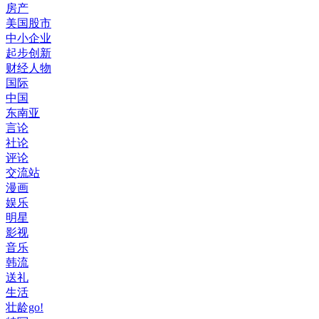
房产
美国股市
中小企业
起步创新
财经人物
国际
中国
东南亚
言论
社论
评论
交流站
漫画
娱乐
明星
影视
音乐
韩流
送礼
生活
壮龄go!