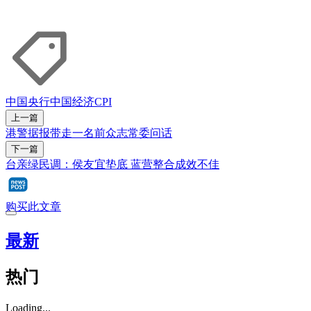
中国央行
中国经济
CPI
上一篇
港警据报带走一名前众志常委问话
下一篇
台亲绿民调：侯友宜垫底 蓝营整合成效不佳
购买此文章
最新
热门
Loading...