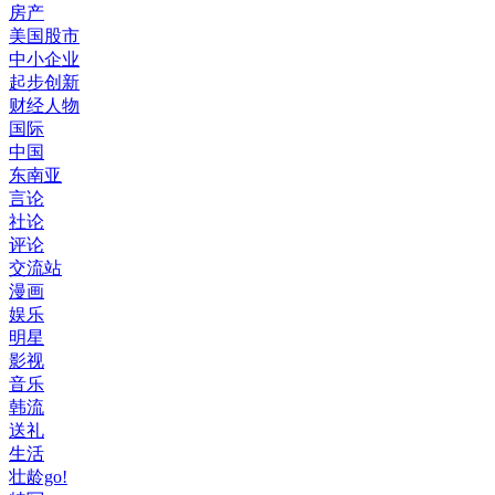
房产
美国股市
中小企业
起步创新
财经人物
国际
中国
东南亚
言论
社论
评论
交流站
漫画
娱乐
明星
影视
音乐
韩流
送礼
生活
壮龄go!