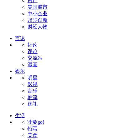
房产
美国股市
中小企业
起步创新
财经人物
言论
社论
评论
交流站
漫画
娱乐
明星
影视
音乐
韩流
送礼
生活
壮龄go!
特写
美食