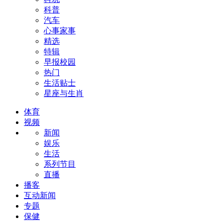
科普
汽车
心事家事
精选
特辑
早报校园
热门
生活贴士
星座与生肖
体育
视频
新闻
娱乐
生活
系列节目
直播
播客
互动新闻
专题
保健