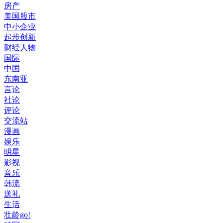
房产
美国股市
中小企业
起步创新
财经人物
国际
中国
东南亚
言论
社论
评论
交流站
漫画
娱乐
明星
影视
音乐
韩流
送礼
生活
壮龄go!