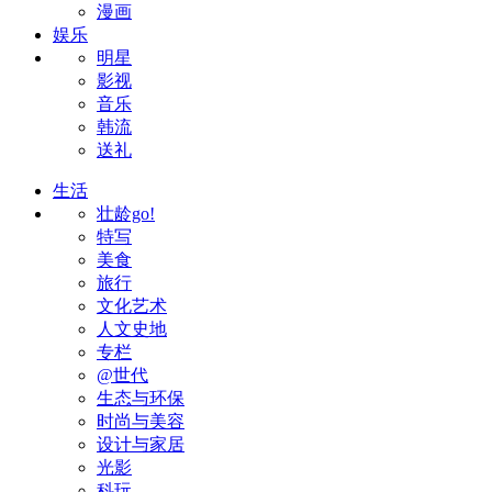
漫画
娱乐
明星
影视
音乐
韩流
送礼
生活
壮龄go!
特写
美食
旅行
文化艺术
人文史地
专栏
@世代
生态与环保
时尚与美容
设计与家居
光影
科玩