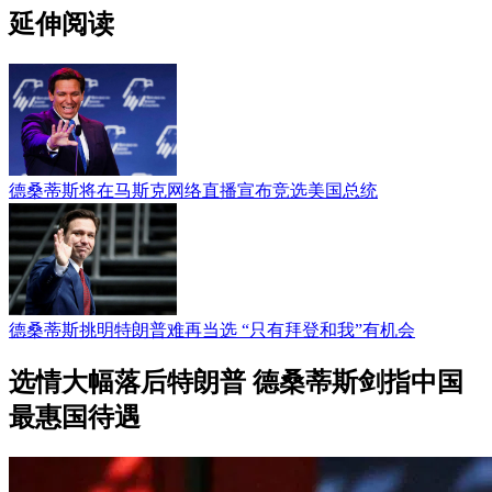
延伸阅读
德桑蒂斯将在马斯克网络直播宣布竞选美国总统
德桑蒂斯挑明特朗普难再当选 “只有拜登和我”有机会
选情大幅落后特朗普 德桑蒂斯剑指中国
最惠国待遇