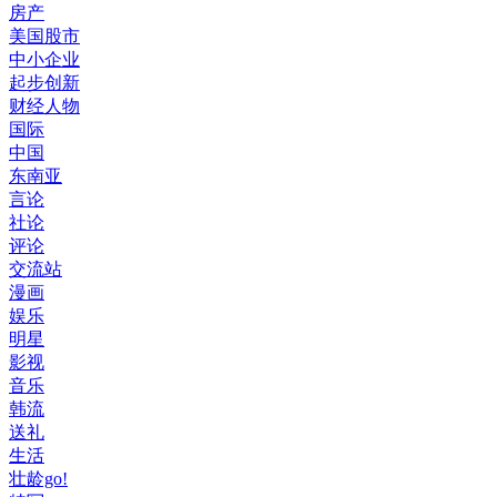
房产
美国股市
中小企业
起步创新
财经人物
国际
中国
东南亚
言论
社论
评论
交流站
漫画
娱乐
明星
影视
音乐
韩流
送礼
生活
壮龄go!