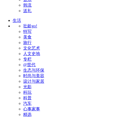
韩流
送礼
生活
壮龄go!
特写
美食
旅行
文化艺术
人文史地
专栏
@世代
生态与环保
时尚与美容
设计与家居
光影
科玩
科普
汽车
心事家事
精选