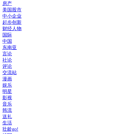
房产
美国股市
中小企业
起步创新
财经人物
国际
中国
东南亚
言论
社论
评论
交流站
漫画
娱乐
明星
影视
音乐
韩流
送礼
生活
壮龄go!