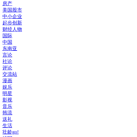
房产
美国股市
中小企业
起步创新
财经人物
国际
中国
东南亚
言论
社论
评论
交流站
漫画
娱乐
明星
影视
音乐
韩流
送礼
生活
壮龄go!