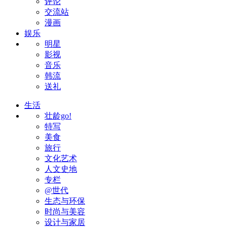
评论
交流站
漫画
娱乐
明星
影视
音乐
韩流
送礼
生活
壮龄go!
特写
美食
旅行
文化艺术
人文史地
专栏
@世代
生态与环保
时尚与美容
设计与家居