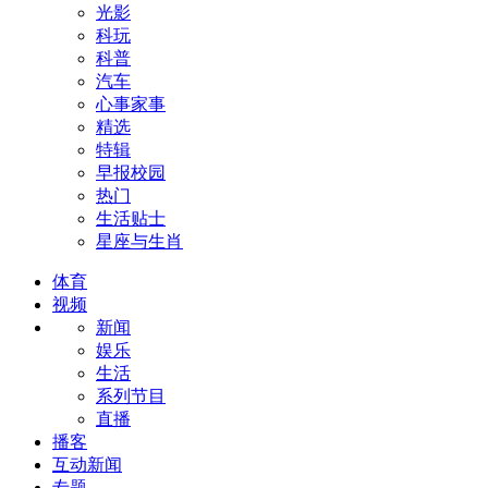
光影
科玩
科普
汽车
心事家事
精选
特辑
早报校园
热门
生活贴士
星座与生肖
体育
视频
新闻
娱乐
生活
系列节目
直播
播客
互动新闻
专题