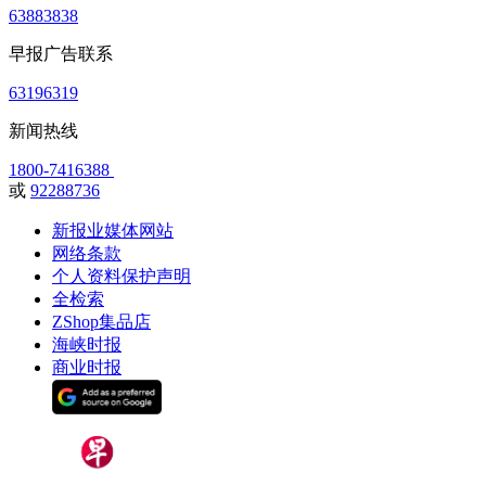
63883838
早报广告联系
63196319
新闻热线
1800-7416388
或
92288736
新报业媒体网站
网络条款
个人资料保护声明
全检索
ZShop集品店
海峡时报
商业时报