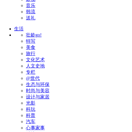
音乐
韩流
送礼
生活
壮龄go!
特写
美食
旅行
文化艺术
人文史地
专栏
@世代
生态与环保
时尚与美容
设计与家居
光影
科玩
科普
汽车
心事家事