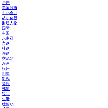
房产
美国股市
中小企业
起步创新
财经人物
国际
中国
东南亚
言论
社论
评论
交流站
漫画
娱乐
明星
影视
音乐
韩流
送礼
生活
壮龄go!