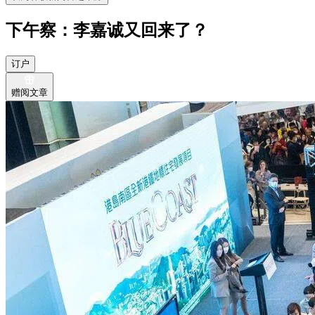
下午察：李嘉诚又回来了？
订户
赠阅文章