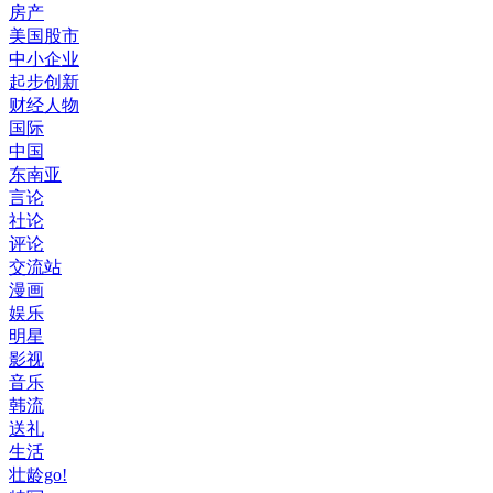
房产
美国股市
中小企业
起步创新
财经人物
国际
中国
东南亚
言论
社论
评论
交流站
漫画
娱乐
明星
影视
音乐
韩流
送礼
生活
壮龄go!