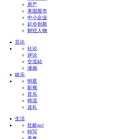
房产
美国股市
中小企业
起步创新
财经人物
言论
社论
评论
交流站
漫画
娱乐
明星
影视
音乐
韩流
送礼
生活
壮龄go!
特写
美食