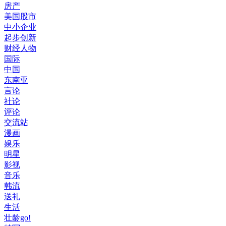
房产
美国股市
中小企业
起步创新
财经人物
国际
中国
东南亚
言论
社论
评论
交流站
漫画
娱乐
明星
影视
音乐
韩流
送礼
生活
壮龄go!