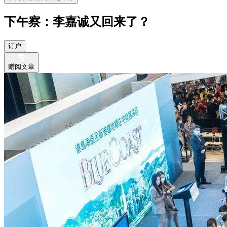
下午察：李嘉诚又回来了？
订户
赠阅文章