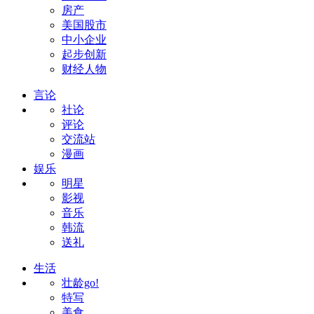
房产
美国股市
中小企业
起步创新
财经人物
言论
社论
评论
交流站
漫画
娱乐
明星
影视
音乐
韩流
送礼
生活
壮龄go!
特写
美食