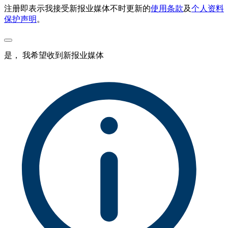
注册即表示我接受新报业媒体不时更新的
使用条款
及
个人资料
保护声明
。
是， 我希望收到新报业媒体