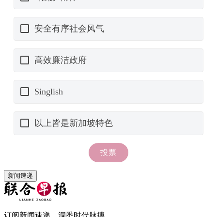
新闻速递
订阅新闻速递，洞悉时代脉搏。