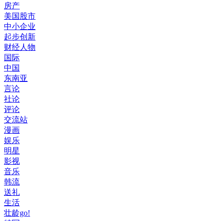
房产
美国股市
中小企业
起步创新
财经人物
国际
中国
东南亚
言论
社论
评论
交流站
漫画
娱乐
明星
影视
音乐
韩流
送礼
生活
壮龄go!