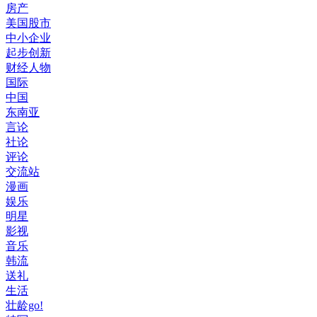
房产
美国股市
中小企业
起步创新
财经人物
国际
中国
东南亚
言论
社论
评论
交流站
漫画
娱乐
明星
影视
音乐
韩流
送礼
生活
壮龄go!