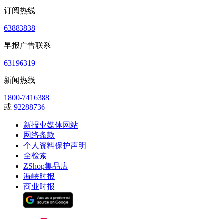
订阅热线
63883838
早报广告联系
63196319
新闻热线
1800-7416388
或
92288736
新报业媒体网站
网络条款
个人资料保护声明
全检索
ZShop集品店
海峡时报
商业时报