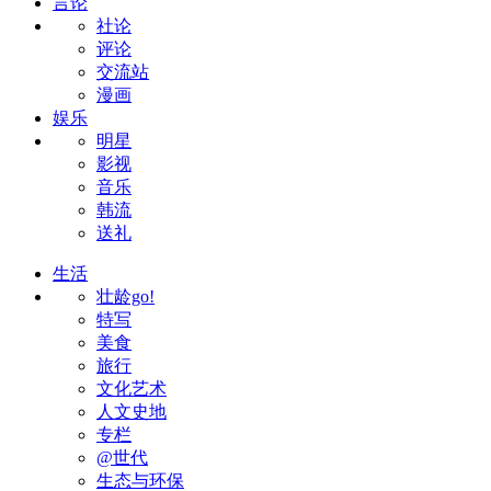
言论
社论
评论
交流站
漫画
娱乐
明星
影视
音乐
韩流
送礼
生活
壮龄go!
特写
美食
旅行
文化艺术
人文史地
专栏
@世代
生态与环保