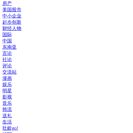
房产
美国股市
中小企业
起步创新
财经人物
国际
中国
东南亚
言论
社论
评论
交流站
漫画
娱乐
明星
影视
音乐
韩流
送礼
生活
壮龄go!