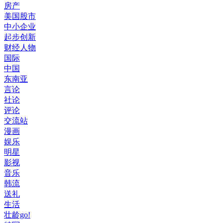
房产
美国股市
中小企业
起步创新
财经人物
国际
中国
东南亚
言论
社论
评论
交流站
漫画
娱乐
明星
影视
音乐
韩流
送礼
生活
壮龄go!