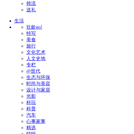
韩流
送礼
生活
壮龄go!
特写
美食
旅行
文化艺术
人文史地
专栏
@世代
生态与环保
时尚与美容
设计与家居
光影
科玩
科普
汽车
心事家事
精选
特辑