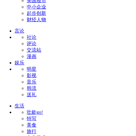
美国股市
中小企业
起步创新
财经人物
言论
社论
评论
交流站
漫画
娱乐
明星
影视
音乐
韩流
送礼
生活
壮龄go!
特写
美食
旅行