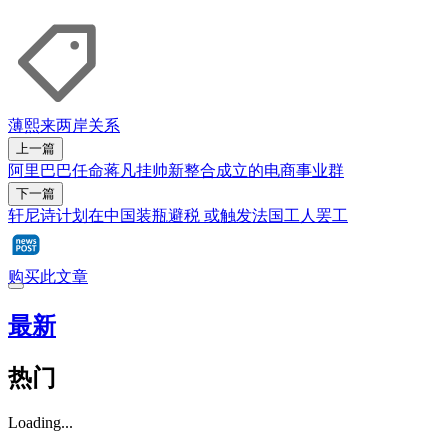
薄熙来
两岸关系
上一篇
阿里巴巴任命蒋凡挂帅新整合成立的电商事业群
下一篇
轩尼诗计划在中国装瓶避税 或触发法国工人罢工
购买此文章
最新
热门
Loading...