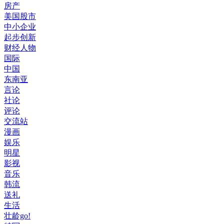
房产
美国股市
中小企业
起步创新
财经人物
国际
中国
东南亚
言论
社论
评论
交流站
漫画
娱乐
明星
影视
音乐
韩流
送礼
生活
壮龄go!