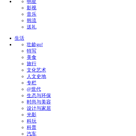
明星
影视
音乐
韩流
送礼
生活
壮龄go!
特写
美食
旅行
文化艺术
人文史地
专栏
@世代
生态与环保
时尚与美容
设计与家居
光影
科玩
科普
汽车