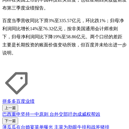
布第三季度业绩报告。
百度当季营收同比下滑3%至335.57亿元，环比跌1%；归母净
利润同比增长14%至76.32亿元，按非美国通用会计师准则
下，归母净利润同比下降19%至58.86亿元。两个口径的差距
主要是长期投资的账面价值变动所致，但百度并未给出进一步
说明。
拼多多
百度
业绩
上一篇
巴西重申坚持一中原则 台外交部吁勿成威权帮凶
下一篇
薄瓜瓜在台婚宴菜单曝光 主菜为肋眼牛排和战斧猪排