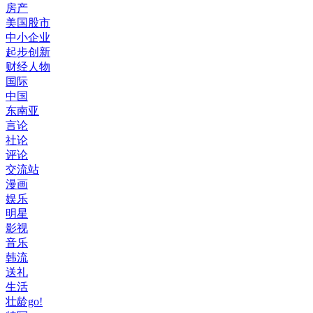
房产
美国股市
中小企业
起步创新
财经人物
国际
中国
东南亚
言论
社论
评论
交流站
漫画
娱乐
明星
影视
音乐
韩流
送礼
生活
壮龄go!